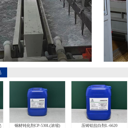
品
材钝化剂CP-530L(浓缩)
压铸铝拉白剂L-6620