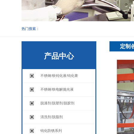
热门搜索：
定制
产品中心
不锈钢/铁钝化液/钝化膏
不锈钢/铁电解抛光液
脱漆剂/脱塑剂/脱胶剂
清洗剂/脱脂剂
钝化防锈系列