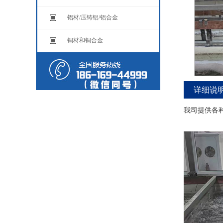
铝材/压铸铝/铝合金
铜材和铜合金
详细说
我司提供各