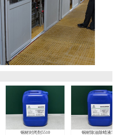
铜材封闭剂5510
铜材除油除蜡液5520
不锈钢