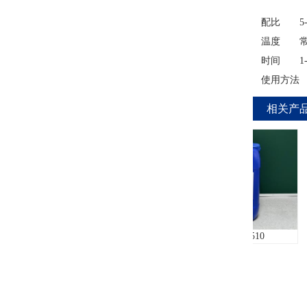
配比 5--
温度 常温--
时间 1--
使用方法 
相关产
压铸铝拉白剂L-6620
铜材封闭剂5510