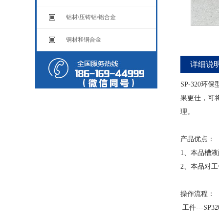
铝材/压铸铝/铝合金
铜材和铜合金
详细说
SP-32
果更佳，可
理。
产品优点：
1、本品槽
2、本品对
操作流程：
工件---SP