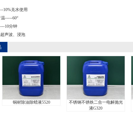
-10%兑水使用
---60°
--10分钟
超声波、浸泡
品
不
铜材除油除蜡液5520
不锈钢不锈铁二合一电解抛光
液G320