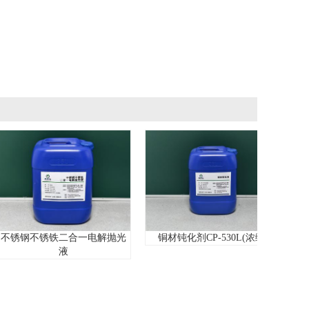
锈钢不锈铁二合一电解抛光
铜材钝化剂CP-530L(浓缩)
压
液