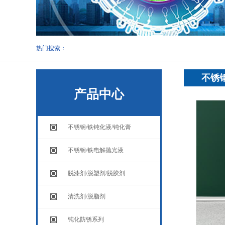
热门搜索：
不锈钢
产品中心
不锈钢/铁钝化液/钝化膏
不锈钢/铁电解抛光液
脱漆剂/脱塑剂/脱胶剂
清洗剂/脱脂剂
钝化防锈系列