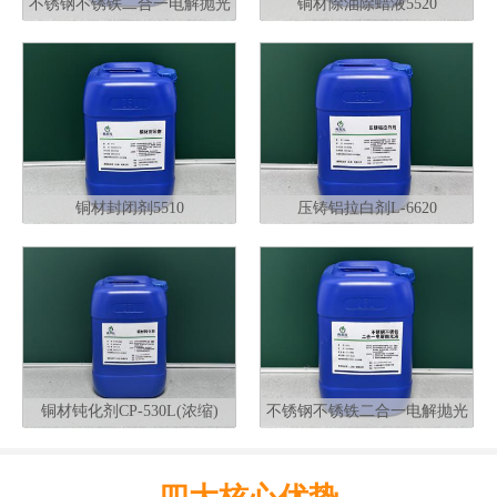
不锈钢不锈铁二合一电解抛光
铜材除油除蜡液5520
液G320
铜材封闭剂5510
压铸铝拉白剂L-6620
铜材钝化剂CP-530L(浓缩)
不锈钢不锈铁二合一电解抛光
液