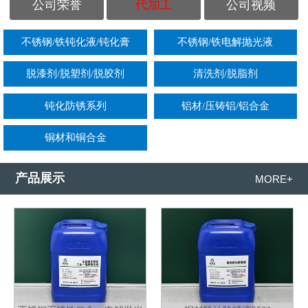
公司荣誉
代加工
公司视频
不锈钢/铁钝化液/钝化膏
不锈钢/铁电解抛光液
脱漆剂/脱塑剂/脱胶剂
清洗剂/脱脂剂
钝化防锈系列
铝材/压铸铝/铝合金
铜材和铜合金
产品展示
MORE+