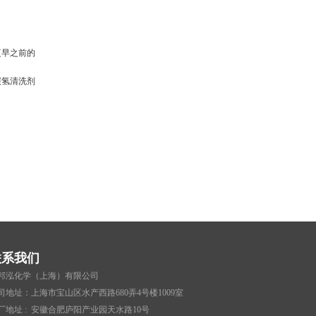
更早之前的
碳氢清洗剂
联系我们
邦泓化学（上海）有限公司
司地址：上海市宝山区水产西路680弄4号楼1009室
厂地址 : 安徽合肥庐阳产业园天水路10号