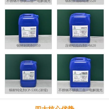
不锈钢不锈铁二合一电解抛光
铜材除油除蜡液5520
液G320
铜材封闭剂5510
压铸铝拉白剂L-6620
铜材钝化剂CP-530L(浓缩)
不锈钢不锈铁二合一电解抛光
液