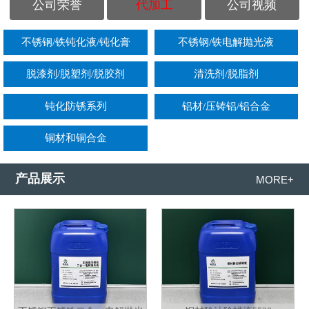
公司荣誉
代加工
公司视频
不锈钢/铁钝化液/钝化膏
不锈钢/铁电解抛光液
脱漆剂/脱塑剂/脱胶剂
清洗剂/脱脂剂
钝化防锈系列
铝材/压铸铝/铝合金
铜材和铜合金
产品展示
MORE+