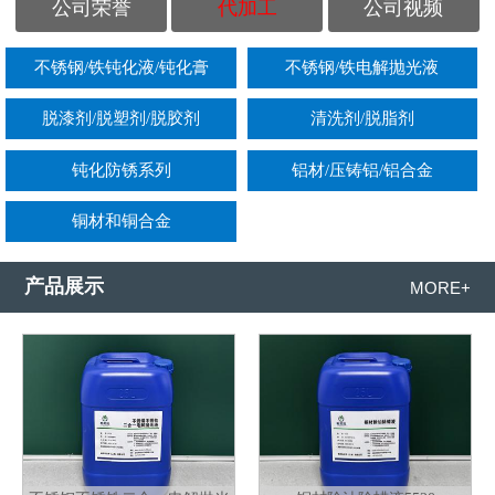
公司荣誉
代加工
公司视频
不锈钢/铁钝化液/钝化膏
不锈钢/铁电解抛光液
脱漆剂/脱塑剂/脱胶剂
清洗剂/脱脂剂
钝化防锈系列
铝材/压铸铝/铝合金
铜材和铜合金
产品展示
MORE+