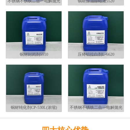
不锈钢不锈铁二合一电解抛光
铜材除油除蜡液5520
液G320
铜材封闭剂5510
压铸铝拉白剂L-6620
铜材钝化剂CP-530L(浓缩)
不锈钢不锈铁二合一电解抛光
液