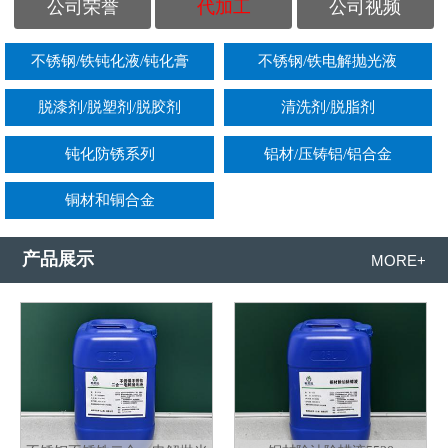
公司荣誉
代加工
公司视频
不锈钢/铁钝化液/钝化膏
不锈钢/铁电解抛光液
脱漆剂/脱塑剂/脱胶剂
清洗剂/脱脂剂
钝化防锈系列
铝材/压铸铝/铝合金
铜材和铜合金
产品展示
MORE+