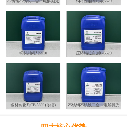
不锈钢不锈铁二合一电解抛光
铜材除油除蜡液5520
液G320
铜材封闭剂5510
压铸铝拉白剂L-6620
铜材钝化剂CP-530L(浓缩)
不锈钢不锈铁二合一电解抛光
液