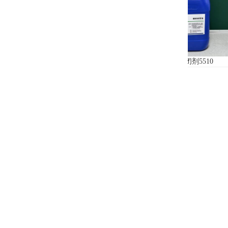
压铸铝拉白剂L-6620
铜材封闭剂5510