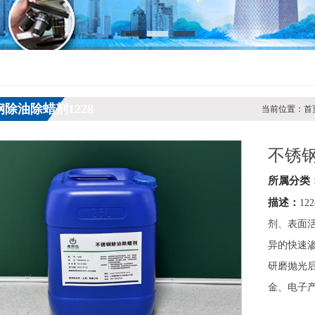
除油除蜡剂1228
当前位置：首页 
不锈钢
所属分类
描述：
1
剂、表面
异的快速
研磨抛光
金、电子