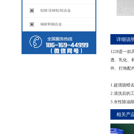
铝材/压铸铝/铝合金
铜材和铜合金
详细说
1228是
透、乳化、
件、灯饰配
1.超强脱
2.清洗后
3.水性除
相关产