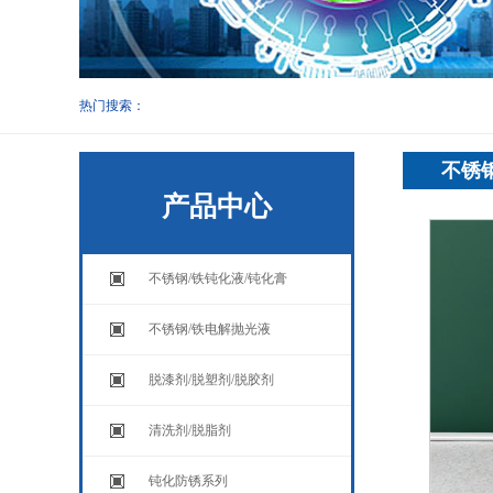
热门搜索：
不锈钢
产品中心
不锈钢/铁钝化液/钝化膏
不锈钢/铁电解抛光液
脱漆剂/脱塑剂/脱胶剂
清洗剂/脱脂剂
钝化防锈系列