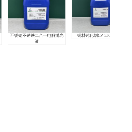
不锈钢不锈铁二合一电解抛光
铜材钝化剂CP-530L(浓缩)
液