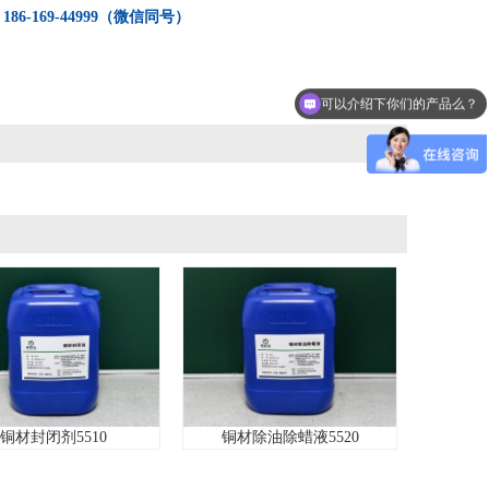
：
186-169-44999（微信同号）
可以介绍下你们的产品么？
封闭剂5510
铜材除油除蜡液5520
不锈钢不锈铁
液G