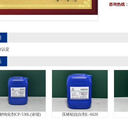
咨询热线
明
业认定
品
剂CP-530L(浓缩)
压铸铝拉白剂L-6620
铜材