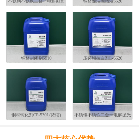
不锈钢不锈铁二合一电解抛光
铜材除油除蜡液5520
液G320
铜材封闭剂5510
压铸铝拉白剂L-6620
铜材钝化剂CP-530L(浓缩)
不锈钢不锈铁二合一电解抛光
液