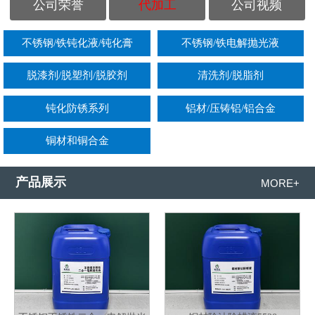
公司荣誉
代加工
公司视频
不锈钢/铁钝化液/钝化膏
不锈钢/铁电解抛光液
脱漆剂/脱塑剂/脱胶剂
清洗剂/脱脂剂
钝化防锈系列
铝材/压铸铝/铝合金
铜材和铜合金
产品展示
MORE+