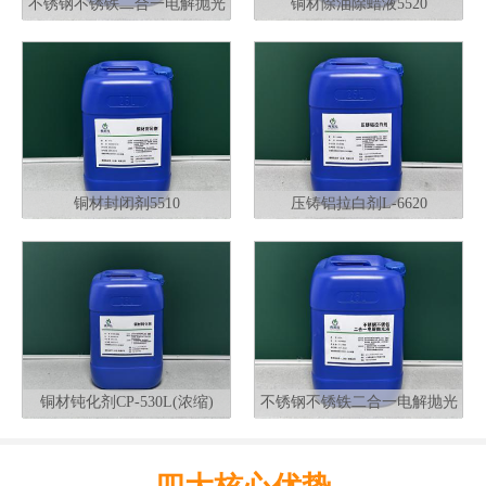
不锈钢不锈铁二合一电解抛光
铜材除油除蜡液5520
液G320
铜材封闭剂5510
压铸铝拉白剂L-6620
铜材钝化剂CP-530L(浓缩)
不锈钢不锈铁二合一电解抛光
液