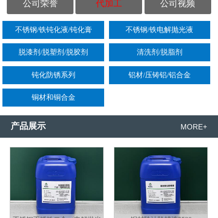
公司荣誉
代加工
公司视频
不锈钢/铁钝化液/钝化膏
不锈钢/铁电解抛光液
脱漆剂/脱塑剂/脱胶剂
清洗剂/脱脂剂
钝化防锈系列
铝材/压铸铝/铝合金
铜材和铜合金
产品展示
MORE+