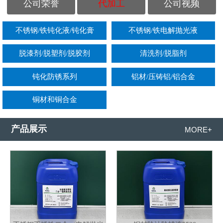
公司荣誉
代加工
公司视频
不锈钢/铁钝化液/钝化膏
不锈钢/铁电解抛光液
脱漆剂/脱塑剂/脱胶剂
清洗剂/脱脂剂
钝化防锈系列
铝材/压铸铝/铝合金
铜材和铜合金
产品展示
MORE+