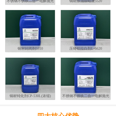
不锈钢不锈铁二合一电解抛光
铜材除油除蜡液5520
液G320
铜材封闭剂5510
压铸铝拉白剂L-6620
铜材钝化剂CP-530L(浓缩)
不锈钢不锈铁二合一电解抛光
液