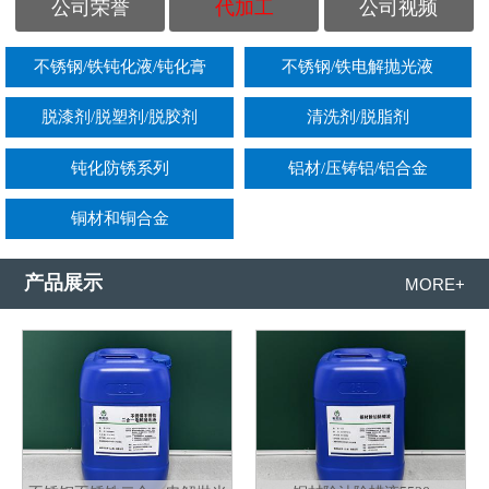
公司荣誉
代加工
公司视频
不锈钢/铁钝化液/钝化膏
不锈钢/铁电解抛光液
脱漆剂/脱塑剂/脱胶剂
清洗剂/脱脂剂
钝化防锈系列
铝材/压铸铝/铝合金
铜材和铜合金
产品展示
MORE+