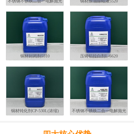
不锈钢不锈铁二合一电解抛光
铜材除油除蜡液5520
液G320
铜材封闭剂5510
压铸铝拉白剂L-6620
铜材钝化剂CP-530L(浓缩)
不锈钢不锈铁二合一电解抛光
液