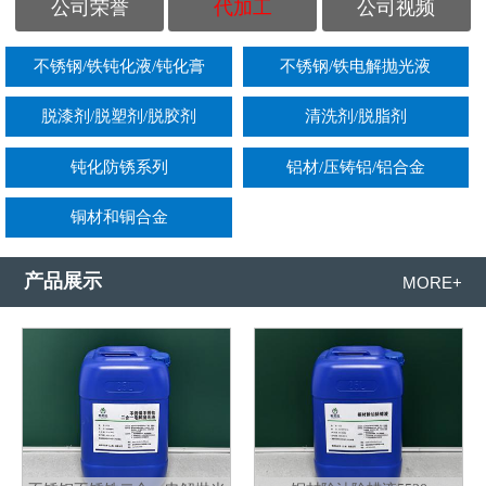
公司荣誉
代加工
公司视频
不锈钢/铁钝化液/钝化膏
不锈钢/铁电解抛光液
脱漆剂/脱塑剂/脱胶剂
清洗剂/脱脂剂
钝化防锈系列
铝材/压铸铝/铝合金
铜材和铜合金
产品展示
MORE+