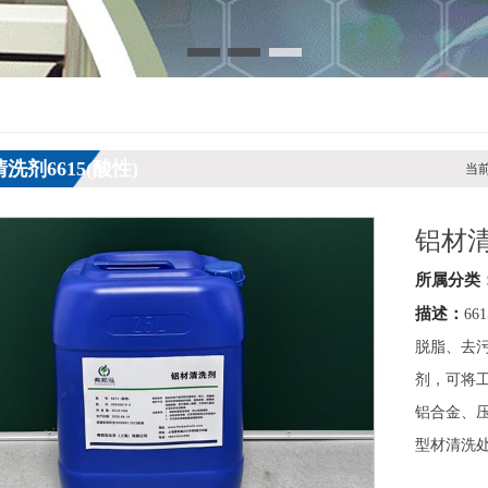
洗剂6615(酸性)
当前
铝材清
所属分类
描述：
6
脱脂、去
剂，可将
铝合金、
型材清洗