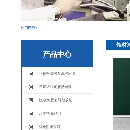
热门搜索：
铝材清
产品中心
不锈钢/铁钝化液/钝化膏
不锈钢/铁电解抛光液
脱漆剂/脱塑剂/脱胶剂
清洗剂/脱脂剂
钝化防锈系列