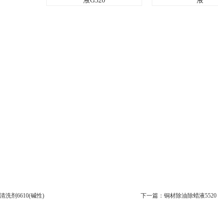
液
液G320
清洗剂6610(碱性)
下一篇：
铜材除油除蜡液5520