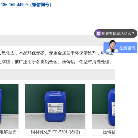
：
186-169-44999（微信同号）
现在有优惠活动么？
更多请来电咨询
、去氧化皮，本品环保无磷、无重金属属于环保清洗剂，可将工
无腐蚀，被广泛用于各类铝合金、压铸铝、铝型材清洗处理。
抛光
铜材钝化剂CP-530L(浓缩)
压铸铝拉白剂L-6620