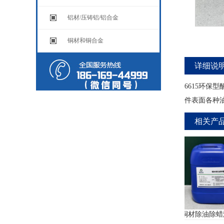
铝材/压铸铝/铝合金
铜材和铜合金
详细说
6615环
件表面各种
相关产
20
铜材封闭剂5510
铜材除油除蜡液552