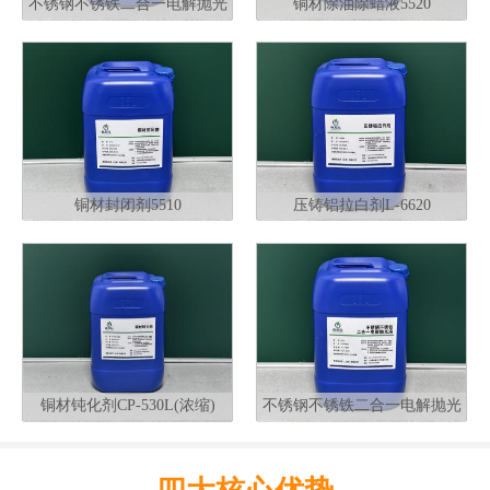
不锈钢不锈铁二合一电解抛光
铜材除油除蜡液5520
液G320
铜材封闭剂5510
压铸铝拉白剂L-6620
铜材钝化剂CP-530L(浓缩)
不锈钢不锈铁二合一电解抛光
液