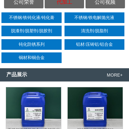
公司荣誉
代加工
公司视频
不锈钢/铁钝化液/钝化膏
不锈钢/铁电解抛光液
脱漆剂/脱塑剂/脱胶剂
清洗剂/脱脂剂
钝化防锈系列
铝材/压铸铝/铝合金
铜材和铜合金
产品展示
MORE+