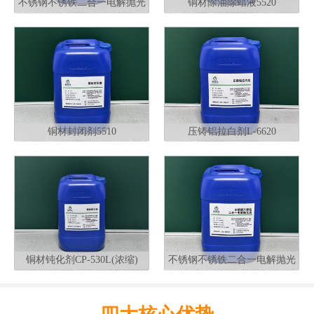
不锈钢不锈铁二合一电解抛光
铜材除油除蜡液5520
液G320
铜材封闭剂5510
压铸铝拉白剂L-6620
铜材钝化剂CP-530L(浓缩)
不锈钢不锈铁二合一电解抛光
液