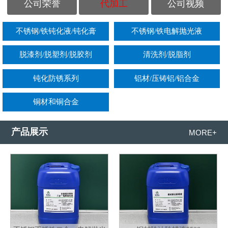
公司荣誉
代加工
公司视频
不锈钢/铁钝化液/钝化膏
不锈钢/铁电解抛光液
脱漆剂/脱塑剂/脱胶剂
清洗剂/脱脂剂
钝化防锈系列
铝材/压铸铝/铝合金
铜材和铜合金
产品展示
MORE+