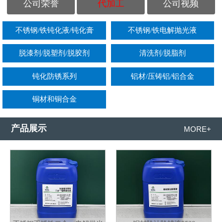
公司荣誉
代加工
公司视频
不锈钢/铁钝化液/钝化膏
不锈钢/铁电解抛光液
脱漆剂/脱塑剂/脱胶剂
清洗剂/脱脂剂
钝化防锈系列
铝材/压铸铝/铝合金
铜材和铜合金
产品展示
MORE+