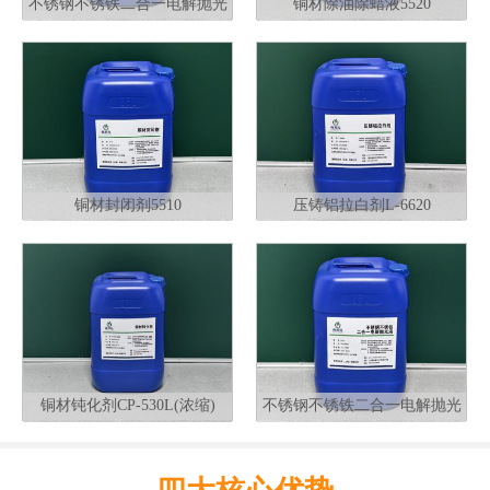
不锈钢不锈铁二合一电解抛光
铜材除油除蜡液5520
液G320
铜材封闭剂5510
压铸铝拉白剂L-6620
铜材钝化剂CP-530L(浓缩)
不锈钢不锈铁二合一电解抛光
液