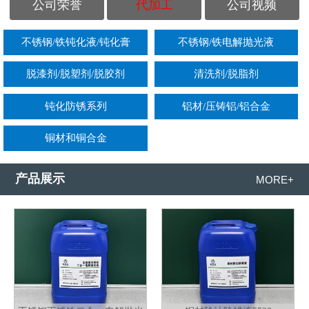
公司荣誉
代加工
公司视频
不锈钢/铁钝化液/钝化膏
不锈钢/铁电解抛光液
脱漆剂/脱塑剂/脱胶剂
清洗剂/脱脂剂
钝化防锈系列
铝材/压铸铝/铝合金
铜材和铜合金
产品展示
MORE+