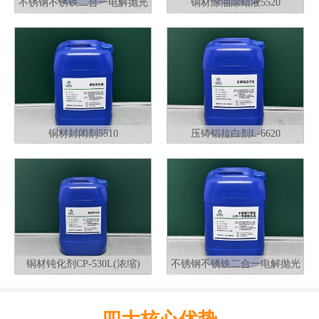
不锈钢不锈铁二合一电解抛光
铜材除油除蜡液5520
液G320
铜材封闭剂5510
压铸铝拉白剂L-6620
铜材钝化剂CP-530L(浓缩)
不锈钢不锈铁二合一电解抛光
液