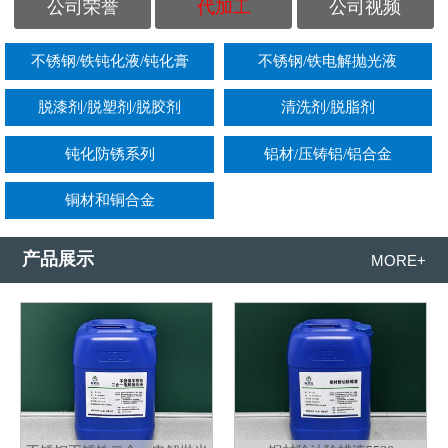
公司荣誉
代加工
公司视频
不锈钢/铁钝化液/钝化膏
不锈钢/铁电解抛光液
脱漆剂/脱塑剂/脱胶剂
清洗剂/脱脂剂
钝化防锈系列
铝材/压铸铝/铝合金
铜材和铜合金
产品展示
MORE+