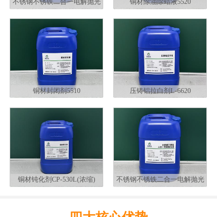
不锈钢不锈铁二合一电解抛光
铜材除油除蜡液5520
液G320
铜材封闭剂5510
压铸铝拉白剂L-6620
铜材钝化剂CP-530L(浓缩)
不锈钢不锈铁二合一电解抛光
液