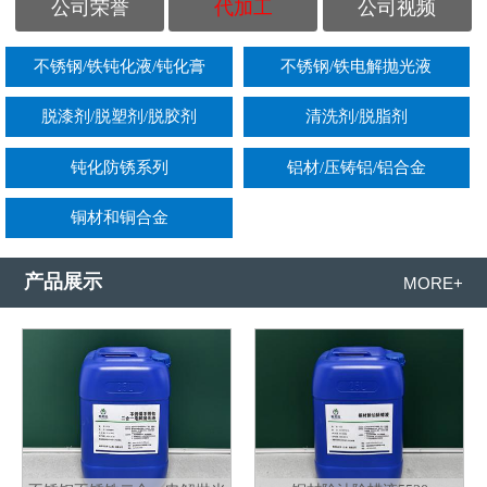
公司荣誉
代加工
公司视频
不锈钢/铁钝化液/钝化膏
不锈钢/铁电解抛光液
脱漆剂/脱塑剂/脱胶剂
清洗剂/脱脂剂
钝化防锈系列
铝材/压铸铝/铝合金
铜材和铜合金
产品展示
MORE+