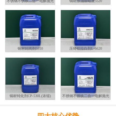
不锈钢不锈铁二合一电解抛光
铜材除油除蜡液5520
液G320
铜材封闭剂5510
压铸铝拉白剂L-6620
铜材钝化剂CP-530L(浓缩)
不锈钢不锈铁二合一电解抛光
液