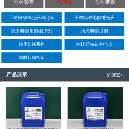
公司荣誉
代加工
公司视频
不锈钢/铁钝化液/钝化膏
不锈钢/铁电解抛光液
脱漆剂/脱塑剂/脱胶剂
清洗剂/脱脂剂
钝化防锈系列
铝材/压铸铝/铝合金
铜材和铜合金
产品展示
MORE+