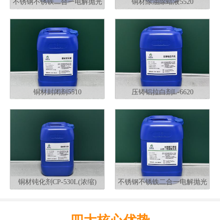
不锈钢不锈铁二合一电解抛光
铜材除油除蜡液5520
液G320
铜材封闭剂5510
压铸铝拉白剂L-6620
铜材钝化剂CP-530L(浓缩)
不锈钢不锈铁二合一电解抛光
液