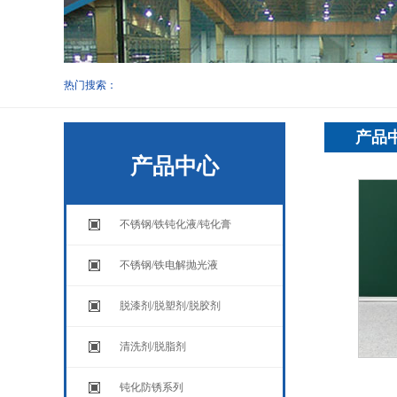
热门搜索：
产品
产品中心
不锈钢/铁钝化液/钝化膏
不锈钢/铁电解抛光液
脱漆剂/脱塑剂/脱胶剂
清洗剂/脱脂剂
钝化防锈系列