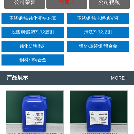
公司荣誉
代加工
公司视频
不锈钢/铁钝化液/钝化膏
不锈钢/铁电解抛光液
脱漆剂/脱塑剂/脱胶剂
清洗剂/脱脂剂
钝化防锈系列
铝材/压铸铝/铝合金
铜材和铜合金
产品展示
MORE+