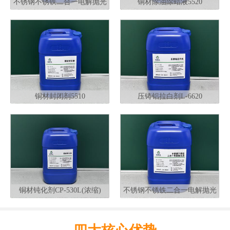
不锈钢不锈铁二合一电解抛光
铜材除油除蜡液5520
液G320
铜材封闭剂5510
压铸铝拉白剂L-6620
铜材钝化剂CP-530L(浓缩)
不锈钢不锈铁二合一电解抛光
液